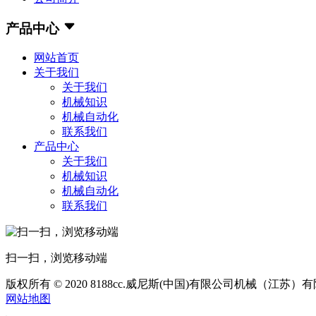
产品中心
网站首页
关于我们
关于我们
机械知识
机械自动化
联系我们
产品中心
关于我们
机械知识
机械自动化
联系我们
扫一扫，浏览移动端
版权所有 © 2020 8188cc.威尼斯(中国)有限公司机械（江苏）
网站地图