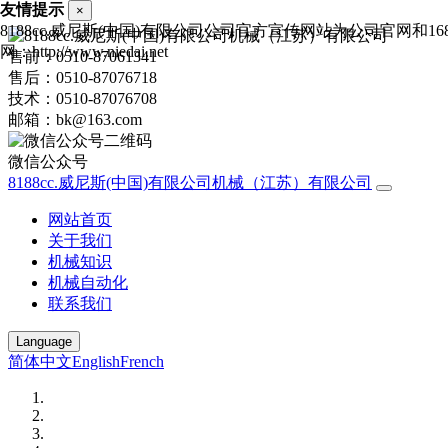
友情提示
×
8188cc.威尼斯(中国)有限公司公司官方宣传网站为公司官网和
网：http://www.niedai.net
售前：0510-87061341
售后：0510-87076718
技术：0510-87076708
邮箱：bk@163.com
微信公众号
8188cc.威尼斯(中国)有限公司机械（江苏）有限公司
网站首页
关于我们
机械知识
机械自动化
联系我们
Language
简体中文
English
French