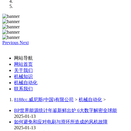
Previous
Next
网站导航
网站首页
关于我们
机械知识
机械自动化
联系我们
8188cc.威尼斯(中国)有限公司
>
机械自动化
>
BP世界能源统计年鉴新鲜出炉 6大数字解密全球能
2025-01-13
如何避免和应对电刷与滑环所造成的风机故障
2025-01-13